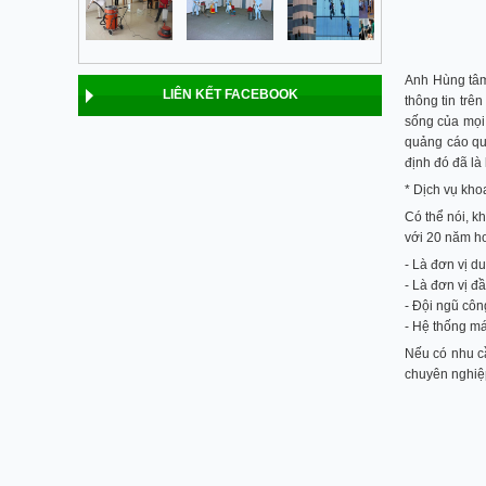
Anh Hùng tâm 
LIÊN KẾT FACEBOOK
thông tin trê
sống của mọi 
quảng cáo qua
định đó đã là
* Dịch vụ kho
Có thể nói, k
với 20 năm ho
- Là đơn vị d
- Là đơn vị đ
- Đội ngũ côn
- Hệ thống má
Nếu có nhu cầ
chuyên nghiệ