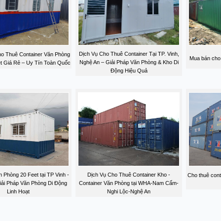
Dịch Vụ Cho Thuê Container Tại TP. Vinh,
o Thuê Container Văn Phòng
Mua bán cho 
Nghệ An – Giải Pháp Văn Phòng & Kho Di
et Giá Rẻ – Uy Tín Toàn Quốc
Động Hiệu Quả
 Phòng 20 Feet tại TP Vinh -
Dịch Vụ Cho Thuê Container Kho -
Cho thuê cont
iải Pháp Văn Phòng Di Động
Container Văn Phòng tại WHA-Nam Cấm-
Linh Hoạt
Nghi Lộc-Nghệ An