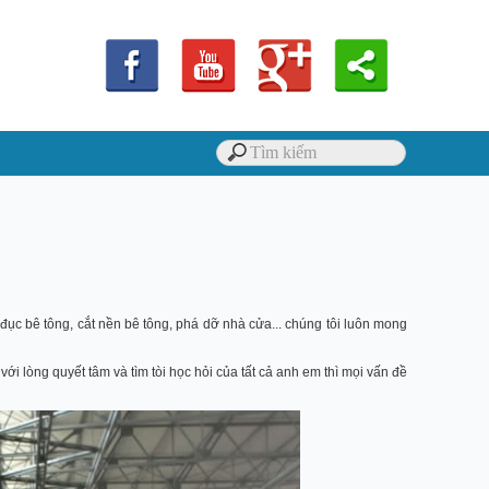
 đục bê tông, cắt nền bê tông, phá dỡ nhà cửa... chúng tôi luôn mong
với lòng quyết tâm và tìm tòi học hỏi của tất cả anh em thì mọi vấn đề