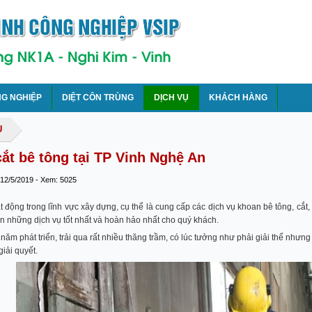
NG NGHIỆP
DIỆT CÔN TRÙNG
DỊCH VỤ
KHÁCH HÀNG
Ụ
ắt bê tông tại TP Vinh Nghệ An
 12/5/2019 - Xem: 5025
t động trong lĩnh vực xây dựng, cụ thể là cung cấp các dịch vụ khoan bê tông, cắt,
 những dịch vụ tốt nhất và hoàn hảo nhất cho quý khách.
năm phát triển, trải qua rất nhiều thăng trầm, có lúc tưởng như phải giải thể nhưng 
iải quyết.