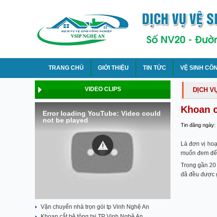
TRANG CHỦ
GIỚI THIỆU
TIN TỨC
VỆ SINH CÔ
VIDEO CLIPS
DỊCH V
Khoan c
Error loading YouTube: Video could
not be played
Tin đăng ngày:
Là đơn vị hoạ
muốn đem đến
Trong gần 20 
đã đều được g
Vận chuyển nhà trọn gói tp Vinh Nghệ An
Khoan cắt bê tông tại TP Vinh Nghệ An