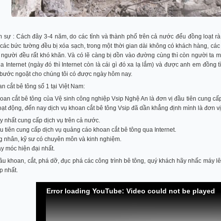
sự : Cách đây 3-4 năm, do các tỉnh và thành phố trên cả nước đểu đồng loạt rà s
n các bức tường đều bị xóa sạch, trong một thời gian dài không có khách hàng, cá
người đều rất khó khăn. Và có lẽ càng bị dồn vào đường cùng thì còn người ta m
 Internet (ngày đó thì Internet còn là cái gì đó xa lạ lắm) và được anh em đồng 
 bước ngoặt cho chúng tôi có được ngày hôm nay.
an cắt bê tông số 1 tại Việt Nam:
hoan cắt bê tông của Vệ sinh công nghiệp Vsip Nghệ An là đơn vị đầu tiên cung cấp
ạt động, đến nay dịch vụ khoan cắt bê tông Vsip đã dần khẳng định mình là đơn vị 
uy nhất cung cấp dịch vụ trên cả nước.
ầu tiên cung cấp dịch vụ quảng cáo khoan cắt bê tông qua Internet.
g nhân, kỹ sư có chuyên môn và kinh nghiệm.
y móc hiện đại nhất.
u khoan, cắt, phá dỡ, đục phá các công trình bê tông, quý khách hãy nhấc máy lê
p nhất.
Error loading YouTube: Video could not be played