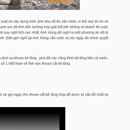
oát và xây dựng hình ảnh khu đô thị văn minh, vì thế mọi tờ rơi và
c anh em đã tính đến trường hợp giải thể,bởi không có khách thì cuộc
ới suy nghĩ tích cực nhất, Anh Hùng đã nghĩ ra một phương án đó là
tình. Đến giờ nghĩ lại Anh Hùng vẫn cười và nói ngày đó chính quyết
 dịch vụ khoan bê tông , phá dỡ các công trình bê tông trên cả nước,
số 1 Việt Nam về lĩnh vực khoan cắt bê tông.
n và gọi ngay cho khoan cắt bê tông Vsip để được tư vấn tốt nhất và