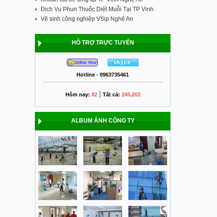
Dịch Vụ Phun Thuốc Diệt Muỗi Tại TP Vinh
Vệ sinh công nghiệp VSip Nghệ An
HỖ TRỢ TRỰC TUYẾN
Hotline - 0963735461
|
Hôm nay:
82
Tất cả:
245,202
ALBUM ẢNH CÔNG TY