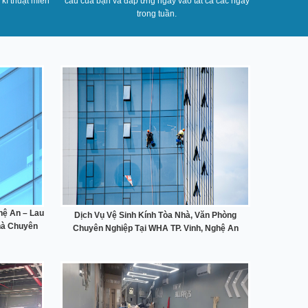
 kĩ thuật miễn
cầu của bạn và đáp ứng ngay vào tất cả các ngày
trong tuần.
ghệ An – Lau
Dịch Vụ Vệ Sinh Kính Tòa Nhà, Văn Phòng
hà Chuyên
Chuyên Nghiệp Tại WHA TP. Vinh, Nghệ An