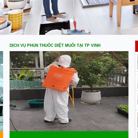
DỊCH VỤ PHUN THUỐC DIỆT MUỖI TẠI TP VINH