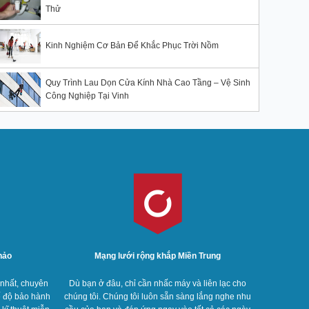
Thử
Kinh Nghiệm Cơ Bản Để Khắc Phục Trời Nồm
Quy Trình Lau Dọn Cửa Kính Nhà Cao Tầng – Vệ Sinh
Công Nghiệp Tại Vinh
hảo
Mạng lưới rộng khắp Miền Trung
t nhất, chuyên
Dù bạn ở đâu, chỉ cần nhấc máy và liên lạc cho
ế độ bảo hành
chúng tôi. Chúng tôi luôn sẵn sàng lắng nghe nhu