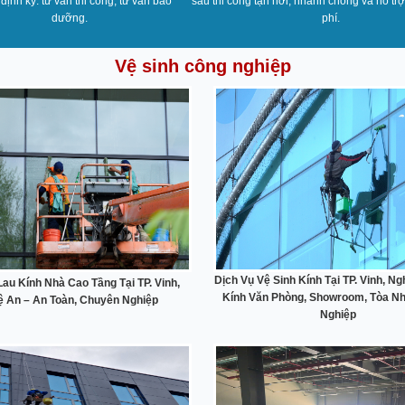
 định kỳ: tư vấn thi công, tư vấn bảo
sau thi công tận nơi, nhanh chóng và hỗ trợ
dưỡng.
phí.
Vệ sinh công nghiệp
Dịch Vụ Vệ Sinh Kính Tại TP. Vinh, N
Lau Kính Nhà Cao Tầng Tại TP. Vinh,
Kính Văn Phòng, Showroom, Tòa N
 An – An Toàn, Chuyên Nghiệp
Nghiệp