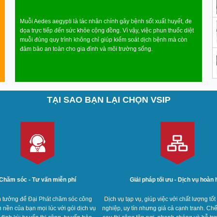
Muỗi Aedes aegypti là tác nhân chính gây bệnh sốt xuất huyết, đe
dọa trực tiếp đến sức khỏe cộng đồng. Vì vậy, việc phun thuốc diệt
muỗi đúng quy trình không chỉ giúp kiểm soát dịch bệnh mà còn
đảm bảo an toàn cho gia đình và môi trường sống.
TẠI SAO BẠN LẠI CHỌN VSIP
Chăm sóc - Tư vấn miễn phí
Giải pháp tối ưu - Dịch vụ hoàn 
n tưởng để Đại Phát chăm sóc công
Dịch vụ tạp vụ, giúp việc với chất lượng tố
n nền của bạn mọi lúc với gói dịch vụ
nghiệp, uy tín nhưng giá cả cạnh tranh. Ch