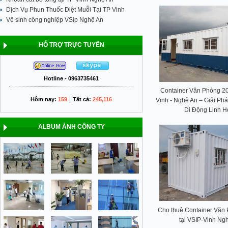
Dịch Vụ Phun Thuốc Diệt Muỗi Tại TP Vinh
Vệ sinh công nghiệp VSip Nghệ An
HỖ TRỢ TRỰC TUYẾN
Hotline - 0963735461
Container Văn Phòng 20 
|
Hôm nay:
159
Tất cả:
245,116
Vinh - Nghệ An – Giải Ph
Di Động Linh H
ALBUM ẢNH CÔNG TY
Cho thuê Container Văn 
tại VSIP-Vinh Ng