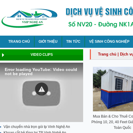
TRANG CHỦ
GIỚI THIỆU
TIN TỨC
VỆ SINH CÔNG NGHIỆP
Trang chủ
|
Dịch v
VIDEO CLIPS
Error loading YouTube: Video could
not be played
Mua Bán & Cho Thuê Co
Phòng 10, 20, 40 Feet Gi
Vận chuyển nhà trọn gói tp Vinh Nghệ An
Toàn Quốc
Khoan cắt bê tông tại TP Vinh Nghệ An