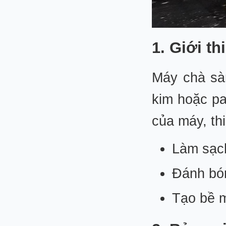
1. Giới t
Máy chà sà
kim hoặc p
của máy, thi
Làm sạc
Đánh bón
Tạo bề m