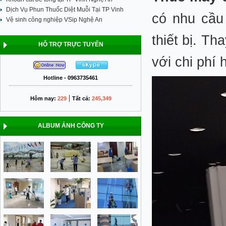
Dịch Vụ Phun Thuốc Diệt Muỗi Tại TP Vinh
có nhu cầu
Vệ sinh công nghiệp VSip Nghệ An
thiết bị. T
HỖ TRỢ TRỰC TUYẾN
với chi phí
Hotline - 0963735461
|
Hôm nay:
229
Tất cả:
245,349
ALBUM ẢNH CÔNG TY