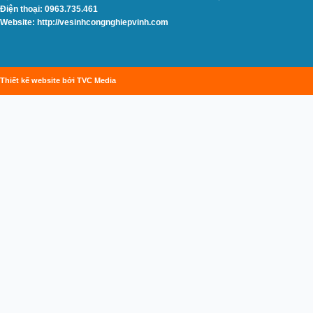
Điện thoại: 0963.735.461
Website: http://vesinhcongnghiepvinh.com
Thiết kế website bởi TVC Media