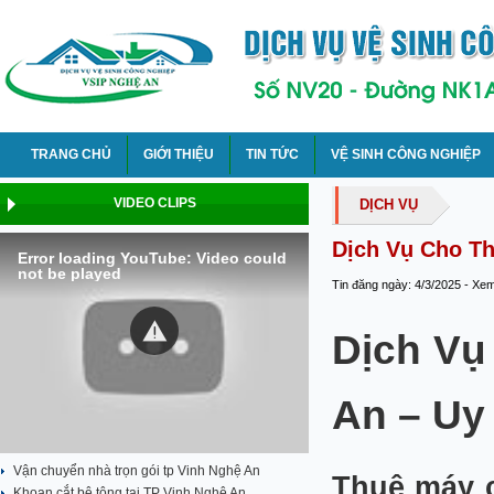
TRANG CHỦ
GIỚI THIỆU
TIN TỨC
VỆ SINH CÔNG NGHIỆP
VIDEO CLIPS
DỊCH VỤ
Dịch Vụ Cho Th
Error loading YouTube: Video could
not be played
Tin đăng ngày: 4/3/2025 - Xe
Dịch Vụ
An – Uy 
Vận chuyển nhà trọn gói tp Vinh Nghệ An
Thuê máy 
Khoan cắt bê tông tại TP Vinh Nghệ An