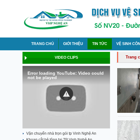
TRANG CHỦ
GIỚI THIỆU
TIN TỨC
VỆ SINH CÔ
Trang 
VIDEO CLIPS
Error loading YouTube: Video could
not be played
Vận chuyển nhà trọn gói tp Vinh Nghệ An
Khoan cắt bê tông tại TP Vinh Nghệ An