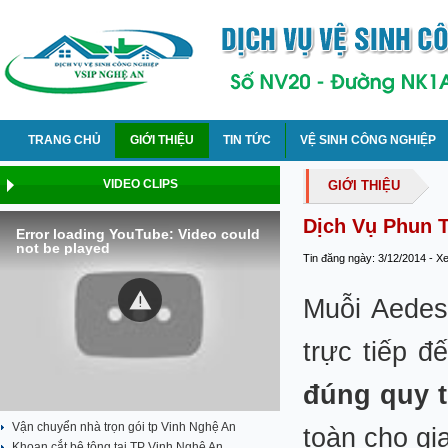
TRANG CHỦ
GIỚI THIỆU
TIN TỨC
VỆ SINH CÔNG NGHIỆP
VIDEO CLIPS
GIỚI THIỆU
Dịch Vụ Phun T
Error loading YouTube: Video could
not be played
Tin đăng ngày: 3/12/2014 - X
Muỗi Aedes 
trực tiếp đ
đúng quy t
Vận chuyển nhà trọn gói tp Vinh Nghệ An
toàn cho gi
Khoan cắt bê tông tại TP Vinh Nghệ An