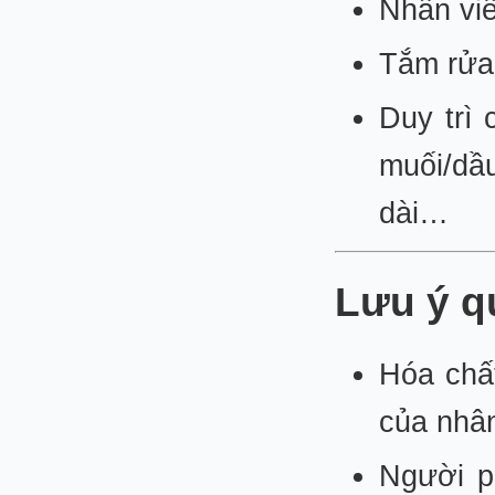
Nhân viê
Tắm rửa,
Duy trì
muối/dầ
dài…
Lưu ý q
Hóa chấ
của nhân
Người p