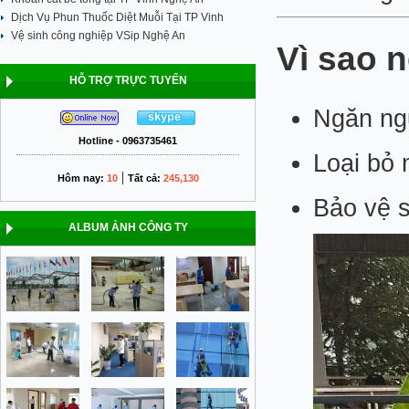
Dịch Vụ Phun Thuốc Diệt Muỗi Tại TP Vinh
Vệ sinh công nghiệp VSip Nghệ An
Vì sao 
HỖ TRỢ TRỰC TUYẾN
Ngăn ngừ
Hotline - 0963735461
Loại bỏ 
|
Hôm nay:
10
Tất cả:
245,130
Bảo vệ s
ALBUM ẢNH CÔNG TY