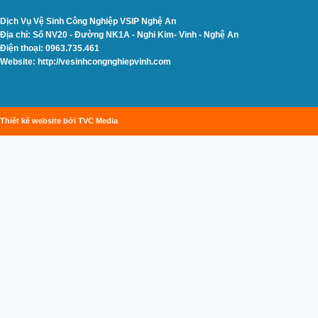
Dịch Vụ Vệ Sinh Công Nghiệp VSIP Nghệ An
Địa chỉ: Số NV20 - Đường NK1A - Nghi Kim- Vinh - Nghệ An
Điện thoại: 0963.735.461
Website: http://vesinhcongnghiepvinh.com
Thiết kế website bởi TVC Media