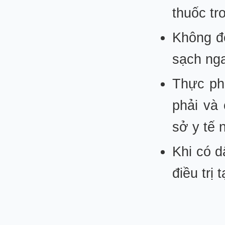
thuốc tr
Không để
sạch ng
Thực ph
phải và
sở y tế 
Khi có d
điều trị 