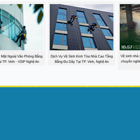
Vệ sinh nhà 
h Mặt Ngoài Văn Phòng Bằng
Dịch Vụ Vệ Sinh Kính Tòa Nhà Cao Tầng
chuyên nghi
i TP. Vinh - VSIP Nghệ An
Bằng Đu Dây Tại TP. Vinh, Nghệ An