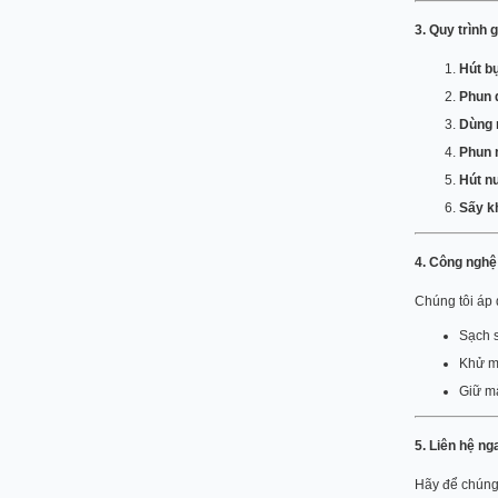
3. Quy trình 
Hút bụ
Phun 
Dùng 
Phun 
Hút n
Sấy k
4. Công nghệ 
Chúng tôi áp
Sạch s
Khử mù
Giữ m
5. Liên hệ n
Hãy để chúng