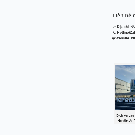
Liên hệ 
📍
Địa chỉ
: N
📞
Hotline/Za
🌐
Website
: h
Dịch Vụ Lau
Nghiệp, An 