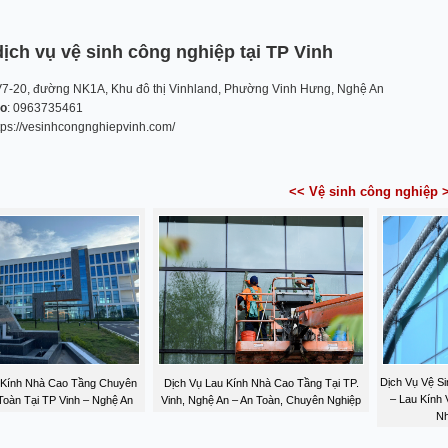
dịch vụ vệ sinh công nghiệp tại TP Vinh
V7-20, đường NK1A, Khu đô thị Vinhland, Phường Vinh Hưng, Nghệ An
lo
: 0963735461
ttps://vesinhcongnghiepvinh.com/
<< Vệ sinh công nghiệp 
Dịch Vụ Vệ Si
 Kính Nhà Cao Tầng Chuyên
Dịch Vụ Lau Kính Nhà Cao Tầng Tại TP.
– Lau Kính
Toàn Tại TP Vinh – Nghệ An
Vinh, Nghệ An – An Toàn, Chuyên Nghiệp
Nh