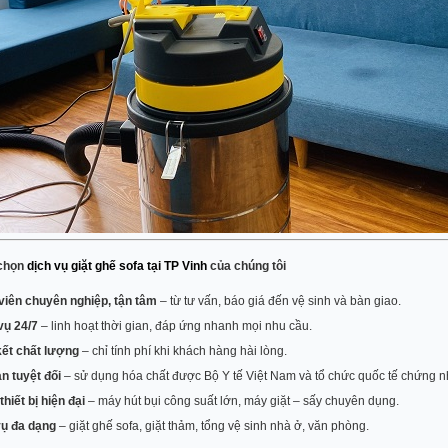
 chọn
dịch vụ giặt ghế sofa tại TP Vinh
của chúng tôi
viên chuyên nghiệp, tận tâm
– từ tư vấn, báo giá đến vệ sinh và bàn giao.
vụ 24/7
– linh hoạt thời gian, đáp ứng nhanh mọi nhu cầu.
ết chất lượng
– chỉ tính phí khi khách hàng hài lòng.
n tuyệt đối
– sử dụng hóa chất được Bộ Y tế Việt Nam và tổ chức quốc tế chứng n
thiết bị hiện đại
– máy hút bụi công suất lớn, máy giặt – sấy chuyên dụng.
vụ đa dạng
– giặt ghế sofa, giặt thảm, tổng vệ sinh nhà ở, văn phòng.