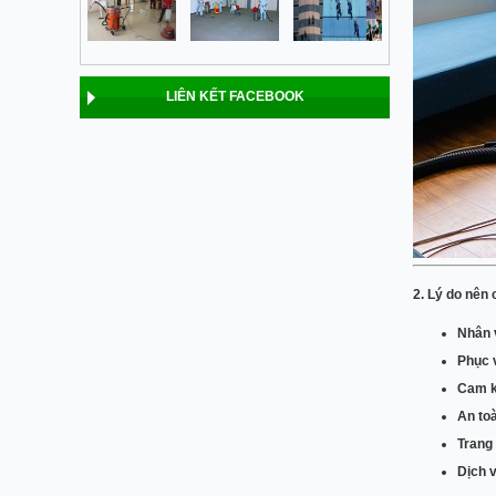
LIÊN KẾT FACEBOOK
2. Lý do nên
Nhân 
Phục 
Cam k
An toà
Trang 
Dịch 