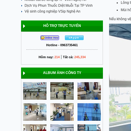
Lông t
Dịch Vụ Phun Thuốc Diệt Muỗi Tại TP Vinh
Mùi hô
Vệ sinh công nghiệp VSip Nghệ An
Nếu không vệ 
HỖ TRỢ TRỰC TUYẾN
Hotline - 0963735461
|
Hôm nay:
214
Tất cả:
245,334
ALBUM ẢNH CÔNG TY