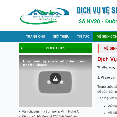
TRANG CHỦ
GIỚI THIỆU
TIN TỨC
VỆ SINH CÔ
VIDEO CLIPS
VỆ SIN
Dịch Vụ
Error loading YouTube: Video could
not be played
Tin đăng ngày:
1. Vì sao cần
Trong cuộc số
dễ bám bẩn n
Các loại vết 
Vết nư
Vận chuyển nhà trọn gói tp Vinh Nghệ An
Vết bẩ
Khoan cắt bê tông tại TP Vinh Nghệ An