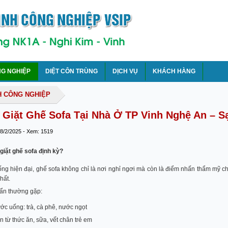
NG NGHIỆP
DIỆT CÔN TRÙNG
DỊCH VỤ
KHÁCH HÀNG
H CÔNG NGHIỆP
 Giặt Ghế Sofa Tại Nhà Ở TP Vinh Nghệ An – 
 8/2/2025 - Xem: 1519
 giặt ghế sofa định kỳ?
ng hiện đại, ghế sofa không chỉ là nơi nghỉ ngơi mà còn là điểm nhấn thẩm mỹ ch
hất.
bẩn thường gặp:
ớc uống: trà, cà phê, nước ngọt
n từ thức ăn, sữa, vết chân trẻ em