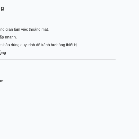
ng
g gian làm việc thoáng mát.
cấp nhanh.
 bảo đúng quy trình để tránh hư hỏng thiết bị.
động
.
c: