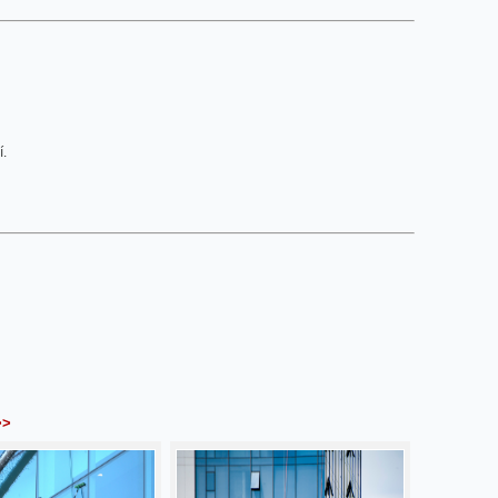
í.
>>