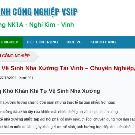
NG NGHIỆP
DIỆT CÔN TRÙNG
DỊCH VỤ
KHÁCH HÀNG
H CÔNG NGHIỆP
 Vệ Sinh Nhà Xưởng Tại Vinh – Chuyên Nghiệp
 27/12/2024 - Xem: 921
g Khó Khăn Khi Tự Vệ Sinh Nhà Xưởng
nhà xưởng tưởng chừng đơn giản nhưng thực tế lại gặp nhiều trở ngại:
ẩn cứng đầu khó tẩy rửa
khiến mất nhiều thời gian và chi phí nhân công.
 kế nhà xưởng phức tạp
đòi hỏi phải có máy móc, thiết bị chuyên dụng mới làm sạch
 khí ẩm mốc
do lâu ngày không được vệ sinh, ảnh hưởng trực tiếp đến sức khỏe 