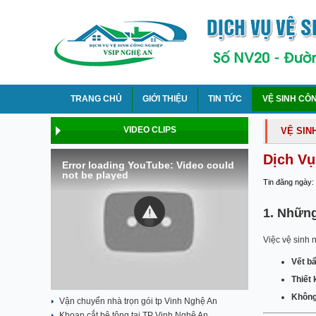
TRANG CHỦ
GIỚI THIỆU
TIN TỨC
VỆ SINH CÔ
VIDEO CLIPS
VỆ SIN
Dịch Vụ
Error loading YouTube: Video could
not be played
Tin đăng ngày:
1. Nhữn
Việc vệ sinh 
Vết b
Thiết
Không
Vận chuyển nhà trọn gói tp Vinh Nghệ An
Khoan cắt bê tông tại TP Vinh Nghệ An