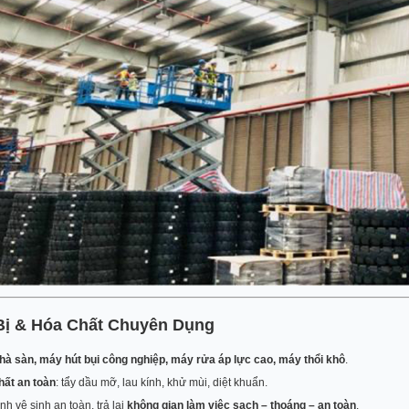
 Bị & Hóa Chất Chuyên Dụng
hà sàn, máy hút bụi công nghiệp, máy rửa áp lực cao, máy thổi khô
.
hất an toàn
: tẩy dầu mỡ, lau kính, khử mùi, diệt khuẩn.
ình vệ sinh an toàn, trả lại
không gian làm việc sạch – thoáng – an toàn
.