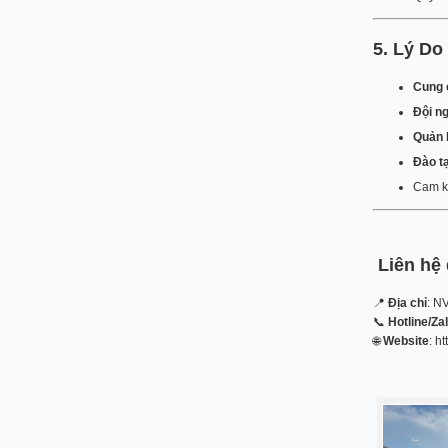
5. Lý Do
Cung c
Đội n
Quản l
Đào t
Cam k
Liên hệ 
📍
Địa chỉ
: N
📞
Hotline/Za
🌐
Website
: h