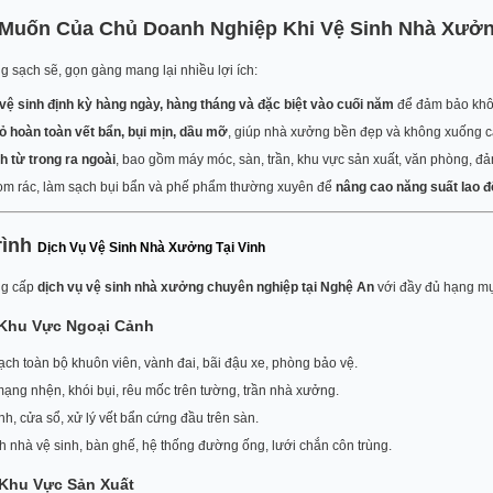
 Muốn Của Chủ Doanh Nghiệp Khi Vệ Sinh Nhà Xưở
 sạch sẽ, gọn gàng mang lại nhiều lợi ích:
vệ sinh định kỳ hàng ngày, hàng tháng và đặc biệt vào cuối năm
để đảm bảo khôn
ỏ hoàn toàn vết bẩn, bụi mịn, dầu mỡ
, giúp nhà xưởng bền đẹp và không xuống 
h từ trong ra ngoài
, bao gồm máy móc, sàn, trần, khu vực sản xuất, văn phòng, đảm
om rác, làm sạch bụi bẩn và phế phẩm thường xuyên để
nâng cao năng suất lao 
rình
Dịch Vụ Vệ Sinh Nhà Xưởng Tại Vinh
ng cấp
dịch vụ vệ sinh nhà xưởng chuyên nghiệp tại Nghệ An
với đầy đủ hạng mụ
 Khu Vực Ngoại Cảnh
ch toàn bộ khuôn viên, vành đai, bãi đậu xe, phòng bảo vệ.
ạng nhện, khói bụi, rêu mốc trên tường, trần nhà xưởng.
nh, cửa sổ, xử lý vết bẩn cứng đầu trên sàn.
h nhà vệ sinh, bàn ghế, hệ thống đường ống, lưới chắn côn trùng.
 Khu Vực Sản Xuất