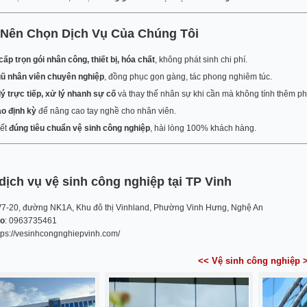
 Nên Chọn Dịch Vụ Của Chúng Tôi
ấp trọn gói nhân công, thiết bị, hóa chất
, không phát sinh chi phí.
gũ nhân viên chuyên nghiệp
, đồng phục gọn gàng, tác phong nghiêm túc.
ý trực tiếp, xử lý nhanh sự cố
và thay thế nhân sự khi cần mà không tính thêm ph
ạo định kỳ
để nâng cao tay nghề cho nhân viên.
ết
đúng tiêu chuẩn vệ sinh công nghiệp
, hài lòng 100% khách hàng.
dịch vụ vệ sinh công nghiệp tại TP Vinh
V7-20, đường NK1A, Khu đô thị Vinhland, Phường Vinh Hưng, Nghệ An
lo
: 0963735461
ttps://vesinhcongnghiepvinh.com/
<< Vệ sinh công nghiệp 