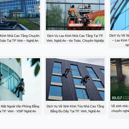
Dịch Vụ Vệ Si
 Kính Nhà Cao Tầng Chuyên
Dịch Vụ Lau Kính Nhà Cao Tầng Tại TP.
– Lau Kính
Toàn Tại TP Vinh – Nghệ An
Vinh, Nghệ An – An Toàn, Chuyên Nghiệp
Nh
Vệ sinh nhà 
h Mặt Ngoài Văn Phòng Bằng
Dịch Vụ Vệ Sinh Kính Tòa Nhà Cao Tầng
chuyên nghi
i TP. Vinh - VSIP Nghệ An
Bằng Đu Dây Tại TP. Vinh, Nghệ An