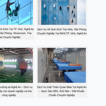
nh Kính Tại TP. Vinh, Nghệ An
Dịch Vụ Vệ Sinh Kính Tòa Nhà, Văn Phòng
 Văn Phòng, Showroom, Tòa
Chuyên Nghiệp Tại WHA TP. Vinh, Nghệ An
à Chuyên Nghiệp
xưởng tại Nghệ An – Dịch vụ
Dịch Vụ Giặt Thảm Quán Bida Tại Nghệ An
ệp cho doanh nghiệp và khu
– Sạch Sâu 99%, Khử Mùi – Diệt Khuẩn
công nghiệp
Chuẩn Chuyên Nghiệp