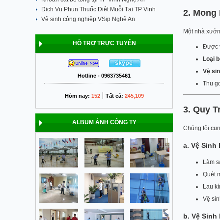
Dịch Vụ Phun Thuốc Diệt Muỗi Tại TP Vinh
2. Mong
Vệ sinh công nghiệp VSip Nghệ An
Một nhà xưởng
HỖ TRỢ TRỰC TUYẾN
Được
Loại b
Vệ sin
Hotline - 0963735461
Thu g
|
Hôm nay:
152
Tất cả:
245,109
3. Quy T
ALBUM ẢNH CÔNG TY
Chúng tôi cu
a. Vệ Sinh
Làm sạ
Quét m
Lau kí
Vệ sin
b. Vệ Sinh