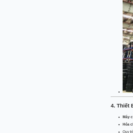
4. Thiết
Máy c
Hóa c
Quy tr