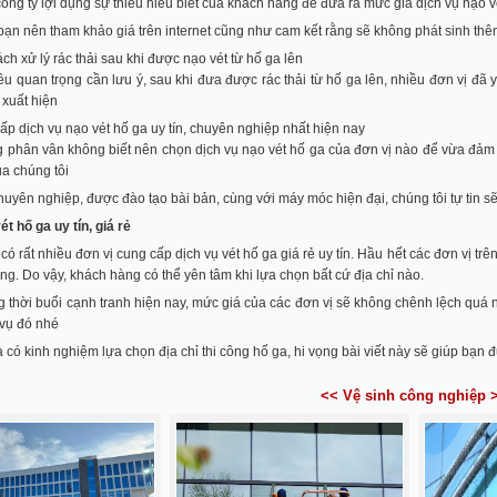
công ty lợi dụng sự thiếu hiểu biết của khách hàng để đưa ra mức giá dịch vụ nạo v
 bạn nên tham khảo giá trên internet cũng như cam kết rằng sẽ không phát sinh thêm 
ch xử lý rác thải sau khi được nạo vét từ hố ga lên
ều quan trọng cần lưu ý, sau khi đưa được rác thải từ hố ga lên, nhiều đơn vị đã y
 xuất hiện
ấp dịch vụ nạo vét hố ga uy tín, chuyên nghiệp nhất hiện nay
phân vân không biết nên chọn dịch vụ nạo vét hố ga của đơn vị nào để vừa đảm bả
ủa chúng tôi
huyên nghiệp, được đào tạo bài bản, cùng với máy móc hiện đại, chúng tôi tự tin s
ét hố ga uy tín, giá rẻ
có rất nhiều đơn vị cung cấp dịch vụ vét hố ga giá rẻ uy tín. Hầu hết các đơn vị tr
g. Do vậy, khách hàng có thể yên tâm khi lựa chọn bất cứ địa chỉ nào.
 thời buổi cạnh tranh hiện nay, mức giá của các đơn vị sẽ không chênh lệch quá
 vụ đó nhé
có kinh nghiệm lựa chọn địa chỉ thi công hố ga, hi vọng bài viết này sẽ giúp bạn 
<< Vệ sinh công nghiệp 