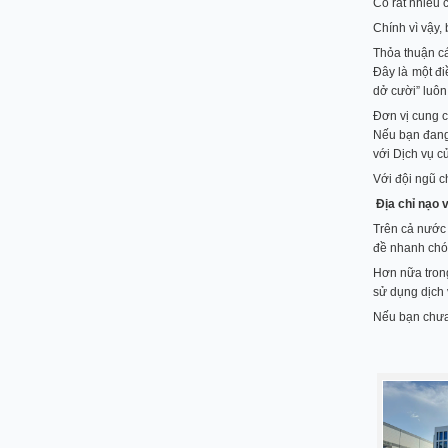
Có rất nhiều 
Chính vì vậy,
Thỏa thuận cá
Đây là một đi
dở cười” luôn
Đơn vị cung c
Nếu bạn đang 
với Dịch vụ c
Với đội ngũ c
Địa chỉ nạo v
Trên cả nước 
đề nhanh chón
Hơn nữa trong
sử dụng dịch
Nếu bạn chưa 