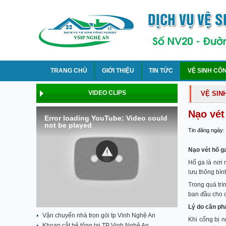
TRANG CHỦ
GIỚI THIỆU
TIN TỨC
VỆ SINH CÔ
VIDEO CLIPS
VỆ SIN
Nạo vét
Error loading YouTube: Video could
not be played
Tin đăng ngày:
Nạo vét hố ga
Hố ga là nơi 
lưu thông bìn
Trong quá trìn
ban đầu cho c
Lý do cần phả
Vận chuyển nhà trọn gói tp Vinh Nghệ An
Khi cống bị n
Khoan cắt bê tông tại TP Vinh Nghệ An