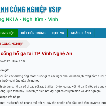
NG NGHIỆP
DIỆT CÔN TRÙNG
DỊCH VỤ
KHÁCH HÀNG
H CÔNG NGHIỆP
 cống hố ga tại TP Vinh Nghệ An
 9/4/2022 - Xem: 1793
 là gì?
nối liền các đường ống thoát nước giữa các ngôi nhà với nhau, thường nằm dưới mi
h thường, không gây tắc nghẹt.
h sử dụng, hố ga sẽ bị cát, sỏi, rác thải làm ứ đọng, nạo vét hố ga là việc sử dụng cá
ống. Quá trình này được thực hiện bởi đội ngũ có chuyên môn và kinh nghiệm.
i nạo vét hố ga
ghẹt, nước thải sẽ không thể trôi đi, gây tắc nghẽn bồn cầu, nhà tắm, lavarbo, nư