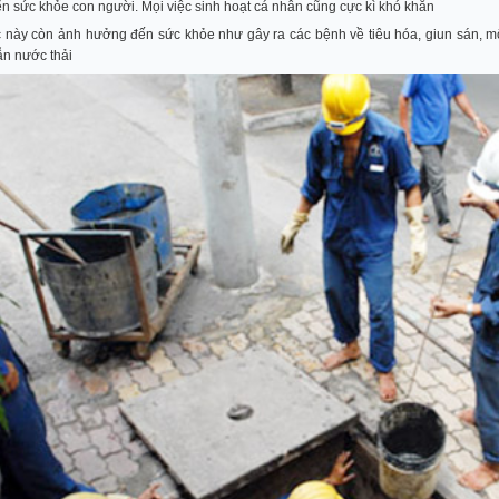
 sức khỏe con người. Mọi việc sinh hoạt cá nhân cũng cực kì khó khăn
c này còn ảnh hưởng đến sức khỏe như gây ra các bệnh về tiêu hóa, giun sán, môi
n nước thải