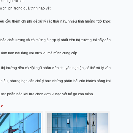
ét hố ga rất cao.
chi phí trong quá trình nạo vét.
êu cầu thêm chi phí để xử lý rác thải này, nhiều tình huống “dở khóc
o chất lượng và có mức giá hợp lý nhất trên thị trường thì hãy đến
ẽ làm bạn hài lòng với dịch vụ mà mình cung cấp.
ên thị trường đều có đội ngũ nhân viên chuyên nghiệp, có thể xử lý vấn
 nhiều, nhưng bạn cần chú ý hơn những phản hồi của khách hàng khi
được phần nào khi lựa chọn đơn vị nạo vét hố ga cho mình.
>>