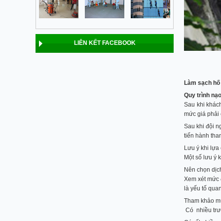
LIÊN KẾT FACEBOOK
Làm sạch hố 
Quy trình nạo
Sau khi khách
mức giá phải 
Sau khi đội n
tiến hành tha
Lưu ý khi lựa
Một số lưu ý 
Nên chọn dịch
Xem xét mức đ
là yếu tố qua
Tham khảo mứ
Có nhiều trườ