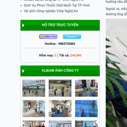
hưởng xấu đến
Dịch Vụ Phun Thuốc Diệt Muỗi Tại TP Vinh
Ngoài ra, việ
Vệ sinh công nghiệp VSip Nghệ An
đường ống dẫ
HỖ TRỢ TRỰC TUYẾN
Hotline - 0963735461
|
Hôm nay:
3
Tất cả:
244,960
ALBUM ẢNH CÔNG TY