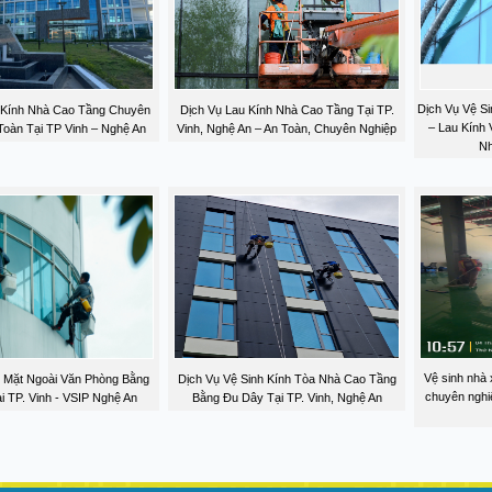
Dịch Vụ Vệ Si
 Kính Nhà Cao Tầng Chuyên
Dịch Vụ Lau Kính Nhà Cao Tầng Tại TP.
– Lau Kính
Toàn Tại TP Vinh – Nghệ An
Vinh, Nghệ An – An Toàn, Chuyên Nghiệp
Nh
Vệ sinh nhà 
h Mặt Ngoài Văn Phòng Bằng
Dịch Vụ Vệ Sinh Kính Tòa Nhà Cao Tầng
chuyên nghi
i TP. Vinh - VSIP Nghệ An
Bằng Đu Dây Tại TP. Vinh, Nghệ An