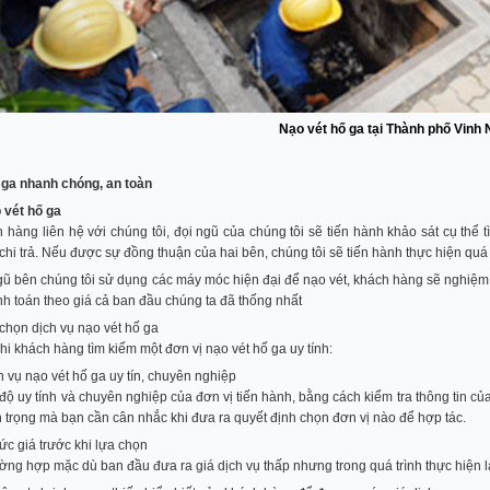
Nạo vét hố ga tại Thành phố Vinh
ga nhanh chóng, an toàn
 vét hố ga
 hàng liên hệ với chúng tôi, đọi ngũ của chúng tôi sẽ tiến hành khảo sát cụ thể 
chi trả. Nếu được sự đồng thuận của hai bên, chúng tôi sẽ tiến hành thực hiện quá 
gũ bên chúng tôi sử dụng các máy móc hiện đại để nạo vét, khách hàng sẽ nghiệm t
nh toán theo giá cả ban đầu chúng ta đã thống nhất
 chọn dịch vụ nạo vét hố ga
khi khách hàng tìm kiếm một đơn vị nạo vét hố ga uy tính:
 vụ nạo vét hố ga uy tín, chuyên nghiệp
ộ uy tính và chuyên nghiệp của đơn vị tiến hành, bằng cách kiểm tra thông tin của
n trọng mà bạn cần cân nhắc khi đưa ra quyết định chọn đơn vị nào để hợp tác.
c giá trước khi lựa chọn
ng hợp mặc dù ban đầu đưa ra giá dịch vụ thấp nhưng trong quá trình thực hiện lại