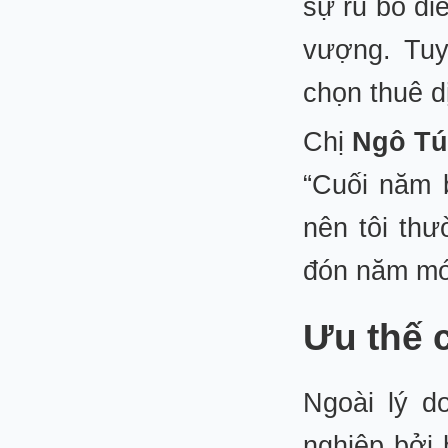
sự rũ bỏ đi
vượng. Tuy
chọn thuê dị
Chị
Ngô Tú
“Cuối năm 
nên tôi thư
đón năm mớ
Ưu thế 
Ngoài lý d
nghiệp bởi 