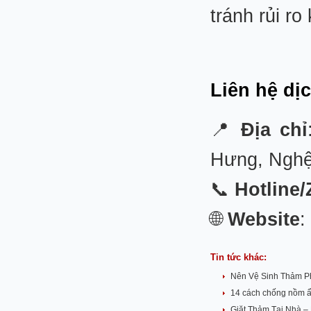
tránh rủi r
Liên hệ dị
📍
Địa chỉ
Hưng, Ngh
📞
Hotline/
🌐
Website
:
Tin tức khác:
Nên Vệ Sinh Thảm P
14 cách chống nồm ẩ
Giặt Thảm Tại Nhà 