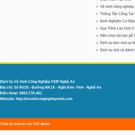
Vệ sinh công nghiệp 
Thông Tắc Cống Tại
Kinh Nghiệm Cơ Bản
Quy Trình Lau Dọn C
Nên chọn lát sàn gỗ
Dịch vụ dọn nhà uy tí
Dịch vụ chà và đánh 
Dịch Vụ Vệ Sinh Công Nghiệp VSIP Nghệ An
Địa chỉ: Số NV20 - Đường NK1A - Nghi Kim- Vinh - Nghệ An
Điện thoại: 0963.735.461
Website: http://vesinhcongnghiepvinh.com
Thiết kế website bởi TVC Media