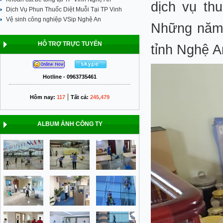
dịch vụ th
Dịch Vụ Phun Thuốc Diệt Muỗi Tại TP Vinh
Vệ sinh công nghiệp VSip Nghệ An
Những năm g
HỖ TRỢ TRỰC TUYẾN
tỉnh Nghệ A
Hotline - 0963735461
|
Hôm nay:
117
Tất cả:
245,479
ALBUM ẢNH CÔNG TY