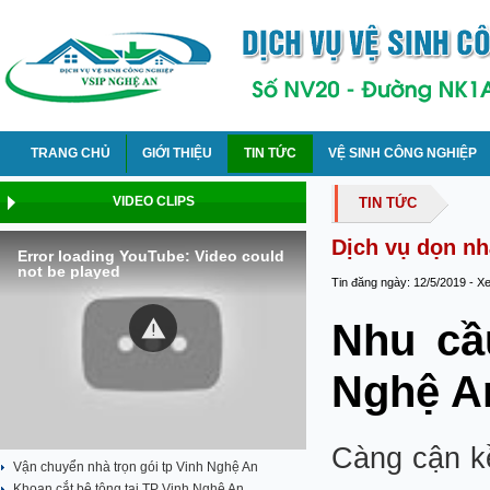
TRANG CHỦ
GIỚI THIỆU
TIN TỨC
VỆ SINH CÔNG NGHIỆP
VIDEO CLIPS
TIN TỨC
Dịch vụ dọn nhà
Error loading YouTube: Video could
not be played
Tin đăng ngày: 12/5/2019 - X
Nhu cầ
Nghệ A
Càng cận kề
Vận chuyển nhà trọn gói tp Vinh Nghệ An
Khoan cắt bê tông tại TP Vinh Nghệ An