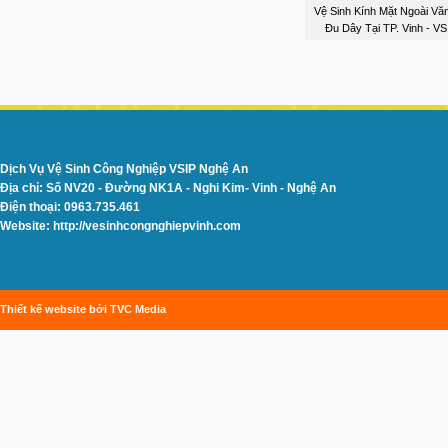
Vệ Sinh Kính Mặt Ngoài Vă
Đu Dây Tại TP. Vinh - V
Dịch Vụ Vệ Sinh Công Nghiệp VSIP Nghệ An
Địa chỉ: Số NV20 - Đường NK1A - Nghi Kim- Vinh - Nghệ An
Điện thoại: 0963.735.461
Website: http://vesinhcongnghiepvinh.com
Thiết kế website bởi TVC Media