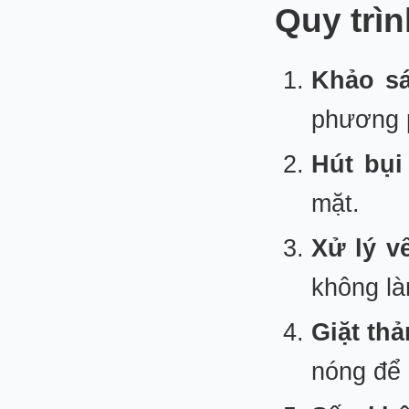
Quy trì
Khảo sá
phương 
Hút bụi
mặt.
Xử lý v
không là
Giặt th
nóng để 