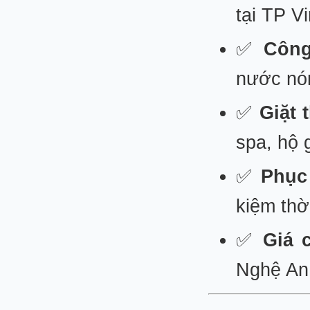
tại TP V
✅
Công
nước nón
✅
Giặt 
spa, hộ 
✅
Phục
kiệm thờ
✅
Giá 
Nghệ An