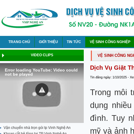
TRANG CHỦ
GIỚI THIỆU
TIN TỨC
VỆ SINH CÔNG NGHIỆP
VIDEO CLIPS
VỆ SINH CÔNG NG
Dịch Vụ Giặt T
Error loading YouTube: Video could
not be played
Tin đăng ngày: 1/10/2025 - X
Trong môi t
dụng nhiều
đình. Tuy n
Vận chuyển nhà trọn gói tp Vinh Nghệ An
mỹ và ảnh 
Khoan cắt bê tông tại TP Vinh Nghệ An