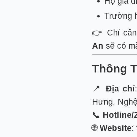
Hộ gia đ
Trường h
👉 Chỉ cần
An
sẽ có mặ
Thông T
📍
Địa chỉ
Hưng, Nghệ
📞
Hotline/
🌐
Website
: