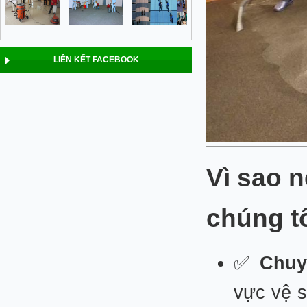
LIÊN KẾT FACEBOOK
Vì sao n
chúng t
✅
Chuy
vực vệ s