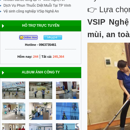
Dịch Vụ Phun Thuốc Diệt Muỗi Tại TP Vinh
👉 Lựa ch
Vệ sinh công nghiệp VSip Nghệ An
VSIP Nghệ
HỖ TRỢ TRỰC TUYẾN
mùi, an to
Hotline - 0963735461
|
Hôm nay:
244
Tất cả:
245,364
ALBUM ẢNH CÔNG TY