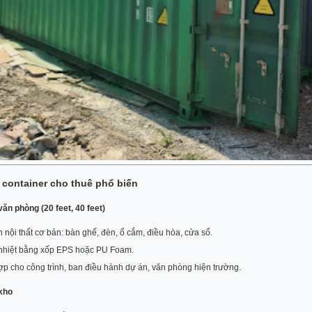
i container cho thuê phổ biến
văn phòng (20 feet, 40 feet)
 nội thất cơ bản: bàn ghế, đèn, ổ cắm, điều hòa, cửa sổ.
nhiệt bằng xốp EPS hoặc PU Foam.
p cho công trình, ban điều hành dự án, văn phòng hiện trường.
 kho