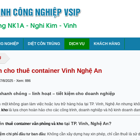
NG NGHIỆP
DIỆT CÔN TRÙNG
DỊCH VỤ
KHÁCH HÀNG
Ụ
 cho thuê container Vinh Nghệ An
 7/8/2025 - Xem: 886
nhanh chóng – linh hoạt – tiết kiệm cho doanh nghiệp
 một không gian làm việc hoặc lưu trữ hàng hóa tại TP. Vinh, Nghệ An nhưng k
 kho
là lựa chọn hoàn hảo cho các công trình, doanh nghiệp và hộ kinh doanh đa
nên
tại TP. Vinh, Nghệ An?
thuê container văn phòng và kho
iệm chi phí đầu tư ban đầu
: Không cần xây dựng hay xin phép, chỉ cần thuê là sử