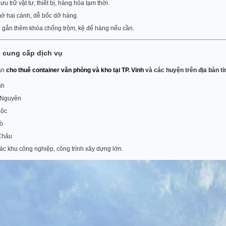
ưu trữ vật tư, thiết bị, hàng hóa tạm thời.
ở hai cánh, dễ bốc dỡ hàng.
 gắn thêm khóa chống trộm, kệ để hàng nếu cần.
 cung cấp dịch vụ
ận
cho thuê container văn phòng và kho tại TP. Vinh
và các huyện trên địa bàn t
nh
Nguyên
Lộc
ò
Châu
c khu công nghiệp, công trình xây dựng lớn.