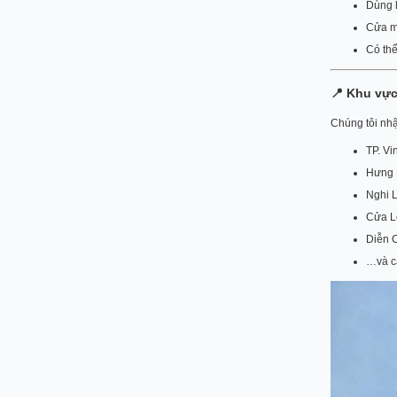
Dùng l
Cửa m
Có thể
📍
Khu vực
Chúng tôi nh
TP. Vi
Hưng 
Nghi 
Cửa L
Diễn 
…và cá