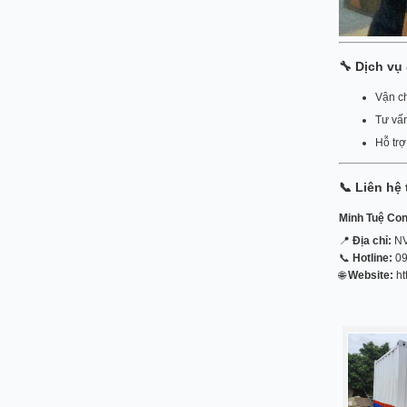
🔧
Dịch vụ
Vận ch
Tư vấn
Hỗ trợ
📞
Liên hệ
Minh Tuệ Con
📍
Địa chỉ:
NV
📞
Hotline:
09
🌐
Website:
ht