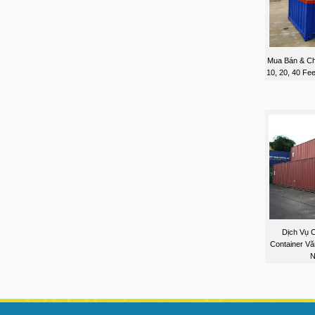
Mua Bán & Ch
10, 20, 40 Fe
Dịch Vụ 
Container V
N