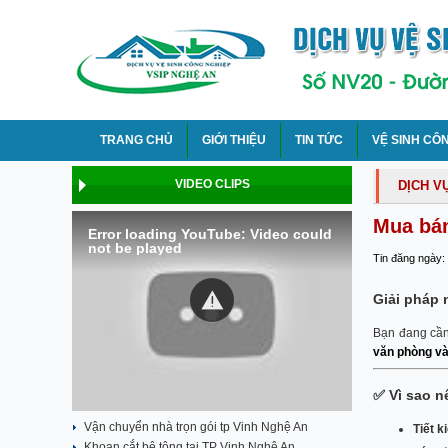
TRANG CHỦ
GIỚI THIỆU
TIN TỨC
VỆ SINH CÔ
VIDEO CLIPS
DỊCH V
Mua bán
Error loading YouTube: Video could
not be played
Tin đăng ngày:
Giải pháp 
Bạn đang cần
văn phòng và
✅
Vì sao 
Vận chuyển nhà trọn gói tp Vinh Nghệ An
Tiết k
Khoan cắt bê tông tại TP Vinh Nghệ An