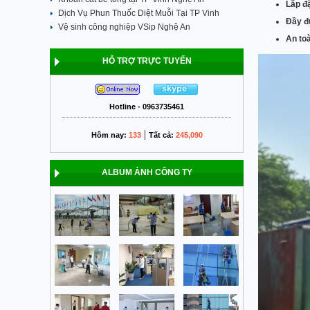
Lắp đặ
Dịch Vụ Phun Thuốc Diệt Muỗi Tại TP Vinh
Đầy đủ
Vệ sinh công nghiệp VSip Nghệ An
An to
HỖ TRỢ TRỰC TUYẾN
Hotline - 0963735461
|
Hôm nay:
133
Tất cả:
245,090
ALBUM ẢNH CÔNG TY