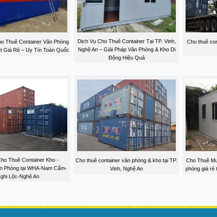
Dịch Vụ Cho Thuê Container Tại TP. Vinh,
o Thuê Container Văn Phòng
Cho thuê con
Nghệ An – Giải Pháp Văn Phòng & Kho Di
et Giá Rẻ – Uy Tín Toàn Quốc
Động Hiệu Quả
Cho Thuê Container Kho -
Cho thuê container văn phòng & kho tại TP.
Cho Thuê Mua
ăn Phòng tại WHA-Nam Cấm-
Vinh, Nghệ An
phòng giá rẻ
ghi Lộc-Nghệ An