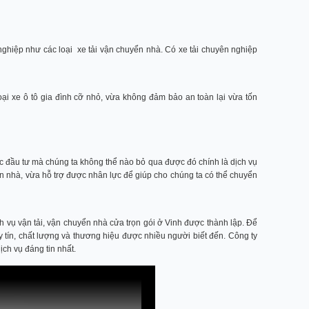
ghiệp như các loại xe tải vận chuyển nhà. Có xe tải chuyên nghiệp
ại xe ô tô gia đình cỡ nhỏ, vừa không đảm bảo an toàn lại vừa tốn
ức đầu tư mà chúng ta không thể nào bỏ qua được đó chính là dịch vụ
yển nhà, vừa hỗ trợ được nhân lực để giúp cho chúng ta có thể chuyển
ch vụ vận tải, vận chuyển nhà cửa trọn gói ở Vinh được thành lập. Để
y tín, chất lượng và thương hiệu được nhiều người biết đến. Công ty
ch vụ đáng tin nhất.