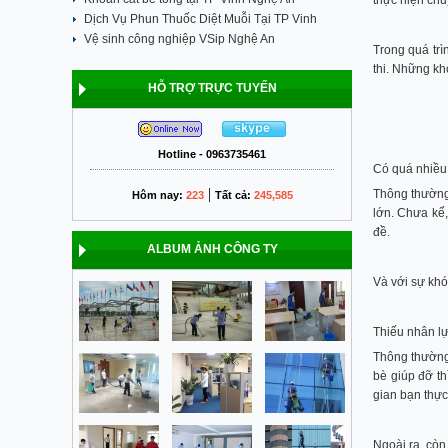
thực hiện chuy
Dịch Vụ Phun Thuốc Diệt Muỗi Tại TP Vinh
Vệ sinh công nghiệp VSip Nghệ An
Trong quá trì
thi. Những kh
HỖ TRỢ TRỰC TUYẾN
Hotline - 0963735461
Có quá nhiều
|
Thông thường,
Hôm nay:
223
Tất cả:
245,585
lớn. Chưa kể,
đề.
ALBUM ẢNH CÔNG TY
Và với sự khó
Thiếu nhân lự
Thông thường,
bè giúp đỡ th
gian bạn thực
Ngoài ra, còn