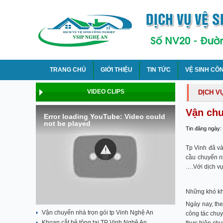
TRANG CHỦ
GIỚI THIỆU
TIN TỨC
VỆ SINH CÔ
VIDEO CLIPS
DỊCH V
Vận chu
Error loading YouTube: Video could
not be played
Tin đăng ngày:
Tp Vinh đã v
cầu chuyển nh
….Với dịch vụ
Những khó khă
Ngày nay, the
Vận chuyển nhà trọn gói tp Vinh Nghệ An
công tác chuy
Khoan cắt bê tông tại TP Vinh Nghệ An