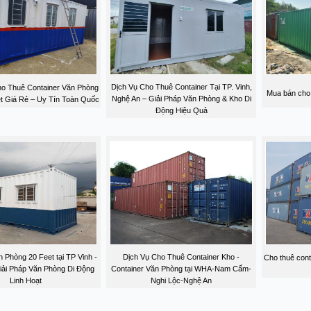
Dịch Vụ Cho Thuê Container Tại TP. Vinh,
o Thuê Container Văn Phòng
Mua bán cho 
Nghệ An – Giải Pháp Văn Phòng & Kho Di
et Giá Rẻ – Uy Tín Toàn Quốc
Động Hiệu Quả
 Phòng 20 Feet tại TP Vinh -
Dịch Vụ Cho Thuê Container Kho -
Cho thuê cont
iải Pháp Văn Phòng Di Động
Container Văn Phòng tại WHA-Nam Cấm-
Linh Hoạt
Nghi Lộc-Nghệ An