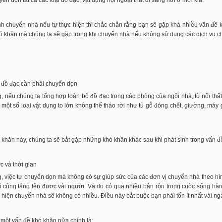
ển dọn tất cả các loại đồ đạc, vật dụng nội ngoại thất đi sang nơi ở mới kia.
nh chuyển nhà nếu tự thực hiện thì chắc chắn rằng bạn sẽ gặp khá nhiều vấn đề k
ó khăn mà chúng ta sẽ gặp trong khi chuyển nhà nếu không sử dụng các dịch vụ chuyể
 đồ đạc cần phải chuyển dọn
 nếu chúng ta tổng hợp toàn bộ đồ đạc trong các phòng của ngôi nhà, từ nội thất 
 một số loại vật dụng to lớn không thể tháo rời như tủ gỗ đóng chết, giường, máy g
 khăn này, chúng ta sẽ bắt gặp những khó khăn khác sau khi phát sinh trong vấn 
c và thời gian
 việc tự chuyển dọn mà không có sự giúp sức của các đơn vị chuyển nhà theo hình 
ì cũng tăng lên được vài người. Và do có qua nhiều bận rộn trong cuộc sống hàn
 hiện chuyển nhà sẽ không có nhiều. Điều này bắt buộc bạn phải tốn ít nhất vài 
 một vấn đề khó khăn nữa chính là: