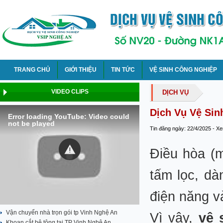
TRANG CHỦ
GIỚI THIỆU
TIN TỨC
VỆ SINH CÔNG NGHIỆP
VIDEO CLIPS
DỊCH VỤ
Dịch Vụ Vệ Sin
Error loading YouTube: Video could
not be played
Tin đăng ngày: 22/4/2025 - X
Điều hòa (m
tấm lọc, dà
điện năng v
Vận chuyển nhà trọn gói tp Vinh Nghệ An
Vì vậy,
vệ 
Khoan cắt bê tông tại TP Vinh Nghệ An