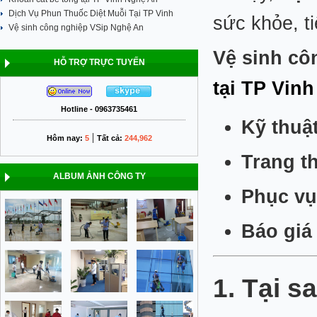
Dịch Vụ Phun Thuốc Diệt Muỗi Tại TP Vinh
sức khỏe, ti
Vệ sinh công nghiệp VSip Nghệ An
Vệ sinh cô
HỖ TRỢ TRỰC TUYẾN
tại TP Vinh
Hotline - 0963735461
Kỹ thuậ
|
Hôm nay:
5
Tất cả:
244,962
Trang th
ALBUM ẢNH CÔNG TY
Phục vụ
Báo giá
1. Tại 