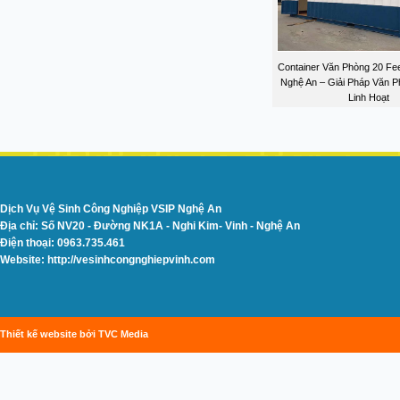
Container Văn Phòng 20 Feet
Nghệ An – Giải Pháp Văn P
Linh Hoạt
Dịch Vụ Vệ Sinh Công Nghiệp VSIP Nghệ An
Địa chỉ: Số NV20 - Đường NK1A - Nghi Kim- Vinh - Nghệ An
Điện thoại: 0963.735.461
Website: http://vesinhcongnghiepvinh.com
Thiết kế website bởi TVC Media