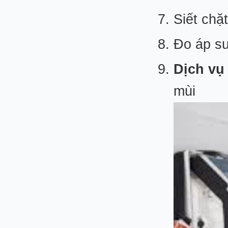
Siết chặ
Đo áp su
Dịch vụ
mùi