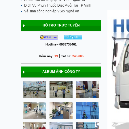
Dịch Vụ Phun Thuốc Diệt Muỗi Tại TP Vinh
Vệ sinh công nghiệp VSip Nghệ An
HỖ TRỢ TRỰC TUYẾN
Hotline - 0963735461
|
Hôm nay:
19
Tất cả:
245,605
ALBUM ẢNH CÔNG TY