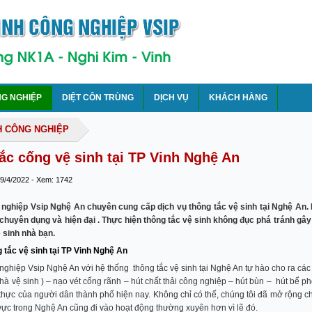
NG NGHIỆP
DIỆT CÔN TRÙNG
DỊCH VỤ
KHÁCH HÀNG
H CÔNG NGHIỆP
ắc cống vệ sinh tại TP Vinh Nghệ An
 9/4/2022 - Xem: 1742
 nghiệp Vsip Nghệ An chuyên cung cấp dịch vụ thông tắc vệ sinh tại Nghệ An.
bị chuyên dụng và hiện đại . Thực hiện thông tắc vệ sinh không đục phá tránh 
 sinh nhà bạn.
 tắc vệ sinh tại TP Vinh Nghệ An
nghiệp Vsip Nghệ An với hệ thống thông tắc vệ sinh tại Nghệ An tự hào cho ra các 
nhà vệ sinh ) – nạo vét cống rãnh – hút chất thải công nghiệp – hút bùn – hút bể phố
 thực của người dân thành phố hiện nay. Không chỉ có thế, chúng tôi đã mở rộng chi 
u vực trong Nghệ An cũng đi vào hoạt động thường xuyên hơn vì lẽ đó.