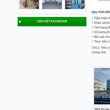
Quy trình thô
+ Tiếp nhận t
LIÊN KẾT FACEBOOK
+ Khảo sát tì
+ Tình trạng t
+ Số lượng thi
+ Báo giá ch
+ Thực hiện c
Chú ý :Nếu c
chóng nhé.
Dịch Vụ Lau