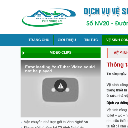
TRANG CHỦ
GIỚI THIỆU
TIN TỨC
VỆ SINH CÔ
VIDEO CLIPS
VỆ SIN
Thông t
Error loading YouTube: Video could
not be played
Tin đăng ngày:
Vệ sinh công
trang thiết 
ứ cửa nhà vệ
Dịch vụ thông
Vệ sinh công 
toilet – wc – 
nhu cầu thiết
Vận chuyển nhà trọn gói tp Vinh Nghệ An
tại tất cả kh
Khoan cắt bê tông tại TP Vinh Nghệ An