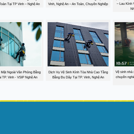
– Lau Kính
Toàn Tại TP Vinh – Nghệ An
Vinh, Nghệ An – An Toàn, Chuyên Nghiệp
Nh
Vệ sinh nhà 
h Mặt Ngoài Văn Phòng Bằng
Dịch Vụ Vệ Sinh Kính Tòa Nhà Cao Tầng
chuyên nghi
i TP. Vinh - VSIP Nghệ An
Bằng Đu Dây Tại TP. Vinh, Nghệ An