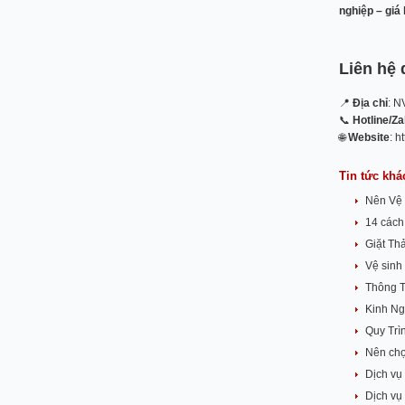
nghiệp – giá
Liên hệ 
📍
Địa chỉ
: N
📞
Hotline/Za
🌐
Website
: h
Tin tức khá
Nên Vệ 
14 cách
Giặt Th
Vệ sinh
Thông T
Kinh N
Quy Trì
Nên chọ
Dịch vụ
Dịch vụ