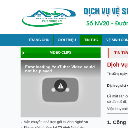
TRANG CHỦ
GIỚI THIỆU
TIN TỨC
VỆ SINH CÔ
VIDEO CLIPS
TIN TỨ
Dịch vụ
Error loading YouTube: Video could
not be played
Tin đăng ngày:
Dịch vụ chà 
Bề mặt sàn c
sẽ dần cũ đi,
Việc thay mới
1. Công
Vận chuyển nhà trọn gói tp Vinh Nghệ An
Khoan cắt bê tông tại TP Vinh Nghệ An