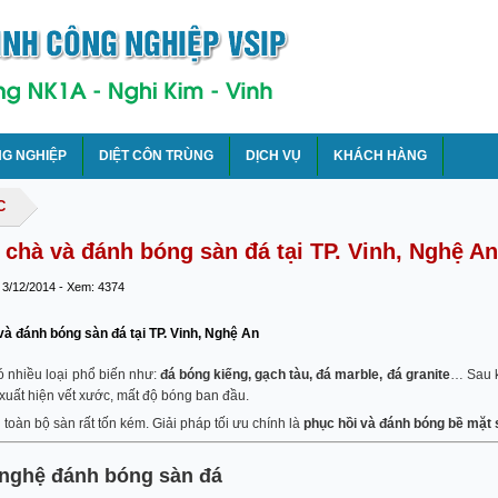
NG NGHIỆP
DIỆT CÔN TRÙNG
DỊCH VỤ
KHÁCH HÀNG
C
 chà và đánh bóng sàn đá tại TP. Vinh, Nghệ An
 3/12/2014 - Xem: 4374
và đánh bóng sàn đá tại TP. Vinh, Nghệ An
ó nhiều loại phổ biến như:
đá bóng kiếng, gạch tàu, đá marble, đá granite
… Sau k
 xuất hiện vết xước, mất độ bóng ban đầu.
 toàn bộ sàn rất tốn kém. Giải pháp tối ưu chính là
phục hồi và đánh bóng bề mặt 
 nghệ đánh bóng sàn đá