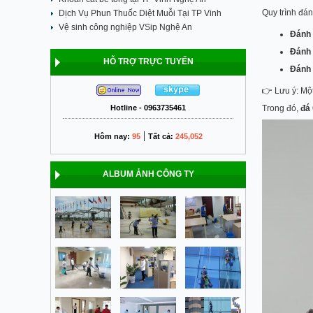
Quy trình đán
Dịch Vụ Phun Thuốc Diệt Muỗi Tại TP Vinh
Vệ sinh công nghiệp VSip Nghệ An
Đánh 
Đánh 
HỖ TRỢ TRỰC TUYẾN
Đánh 
👉 Lưu ý: Mộ
Trong đó,
đá 
Hotline - 0963735461
|
Hôm nay:
95
Tất cả:
245,052
ALBUM ẢNH CÔNG TY