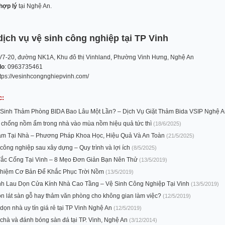
 hợp lý
tại Nghệ An.
dịch vụ vệ sinh công nghiệp tại TP Vinh
V7-20, đường NK1A, Khu đô thị Vinhland, Phường Vinh Hưng, Nghệ An
lo
: 0963735461
ttps://vesinhcongnghiepvinh.com/
c:
Sinh Thảm Phòng BIDA Bao Lâu Một Lần? – Dịch Vụ Giặt Thảm Bida VSIP Nghệ 
 chống nồm ẩm trong nhà vào mùa nồm hiệu quả tức thì
(18/6/2025)
ảm Tại Nhà – Phương Pháp Khoa Học, Hiệu Quả Và An Toàn
(21/5/2025)
 công nghiệp sau xây dựng – Quy trình và lợi ích
(8/5/2025)
ắc Cống Tại Vinh – 8 Mẹo Đơn Giản Bạn Nên Thử
(13/5/2019)
ghiệm Cơ Bản Để Khắc Phục Trời Nồm
(13/5/2019)
nh Lau Dọn Cửa Kính Nhà Cao Tầng – Vệ Sinh Công Nghiệp Tại Vinh
(13/5/2019)
n lát sàn gỗ hay thảm văn phòng cho không gian làm việc?
(12/5/2019)
 dọn nhà uy tín giá rẻ tại TP Vinh Nghệ An
(12/5/2019)
 chà và đánh bóng sàn đá tại TP. Vinh, Nghệ An
(3/12/2014)